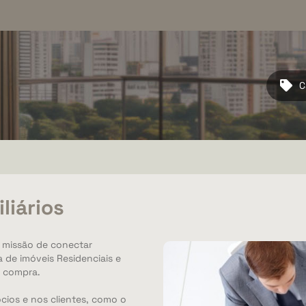
C
liários
 missão de conectar
da de imóveis Residenciais e
e compra.
ócios e nos clientes, como o