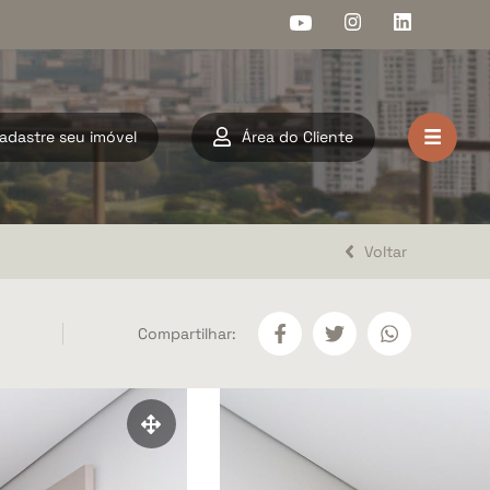
adastre seu imóvel
Área do Cliente
HOME
VENDA
Voltar
LOCAÇÃO
Compartilhar:
LANÇAMENTOS
DOCUMENTOS
A ARAHOME