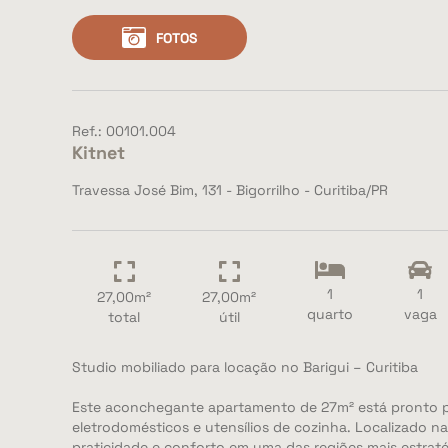
FOTOS
Ref.: 00101.004
Kitnet
Travessa José Bim, 131 - Bigorrilho - Curitiba/PR
1
1
27,00m²
27,00m²
quarto
vaga
total
útil
Studio mobiliado para locação no Barigui – Curitiba
Este aconchegante apartamento de 27m² está pronto pa
eletrodomésticos e utensílios de cozinha. Localizado na
praticidade e conforto em uma das regiões mais estraté