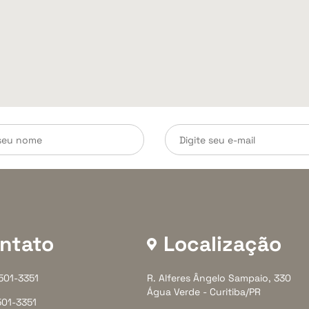
ntato
Localização
3501-3351
R. Alferes Ângelo Sampaio, 330
Água Verde - Curitiba/PR
501-3351