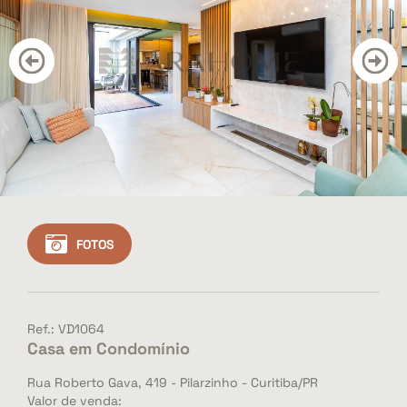
CONTATO
BLOG
Cadastre seu imóvel
Área do Cliente
Vendas: (41) 3501-3351
Whatsapp: (41) 3501-3351
FOTOS
Ref.: VD1064
Casa em Condomínio
Rua Roberto Gava, 419 - Pilarzinho - Curitiba/PR
Valor de venda: