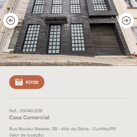
CONTATO
BLOG
Cadastre seu imóvel
Área do Cliente
Vendas: (41) 3501-3351
Whatsapp: (41) 3501-3351
FOTOS
Ref.: 00048.839
Casa Comercial
Rua Nicolau Maeder, 39 - Alto da Glória - Curitiba/PR
Valor de locação: