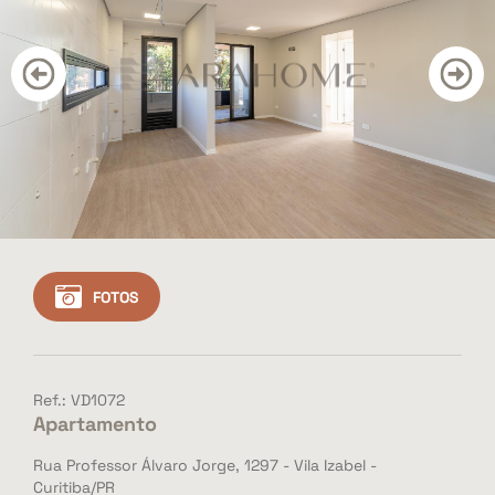
CONTATO
BLOG
Cadastre seu imóvel
Área do Cliente
Vendas: (41) 3501-3351
Whatsapp: (41) 3501-3351
FOTOS
Ref.: VD1072
Apartamento
Rua Professor Álvaro Jorge, 1297 - Vila Izabel -
Curitiba/PR