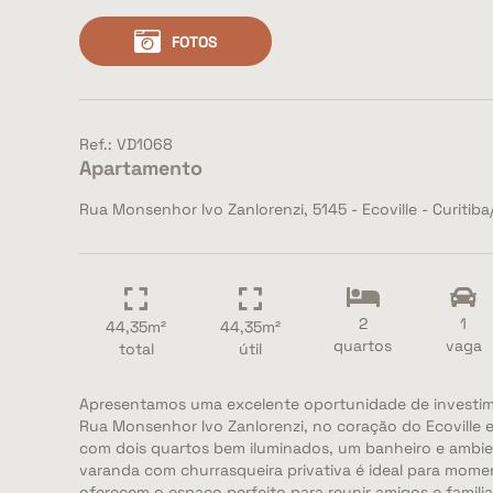
FOTOS
Ref.: VD1068
Apartamento
Rua Monsenhor Ivo Zanlorenzi, 5145 - Ecoville - Curitiba
2
1
44,35m²
44,35m²
quartos
vaga
total
útil
Apresentamos uma excelente oportunidade de investim
Rua Monsenhor Ivo Zanlorenzi, no coração do Ecoville e
com dois quartos bem iluminados, um banheiro e ambie
varanda com churrasqueira privativa é ideal para mome
oferecem o espaço perfeito para reunir amigos e familia