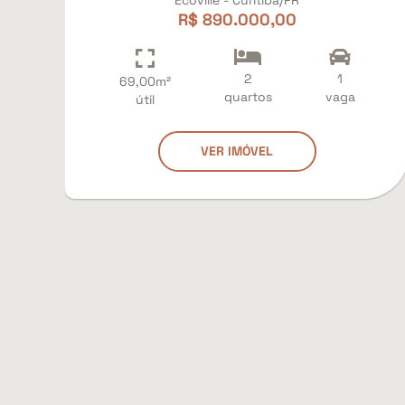
Ecoville - Curitiba/PR
R$ 890.000,00
2
1
69,00m²
quartos
vaga
útil
VER IMÓVEL